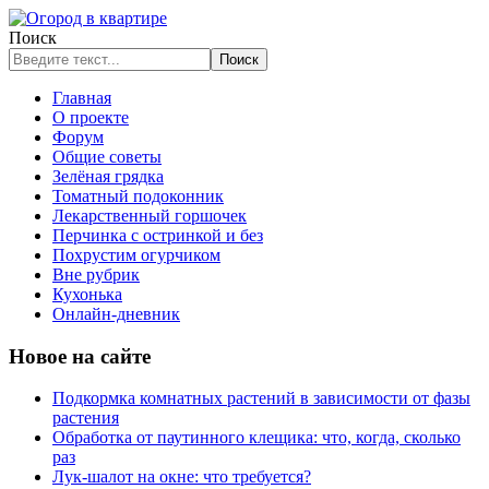
Поиск
Поиск
Главная
О проекте
Форум
Общие советы
Зелёная грядка
Томатный подоконник
Лекарственный горшочек
Перчинка с остринкой и без
Похрустим огурчиком
Вне рубрик
Кухонька
Онлайн-дневник
Новое на сайте
Подкормка комнатных растений в зависимости от фазы
растения
Обработка от паутинного клещика: что, когда, сколько
раз
Лук-шалот на окне: что требуется?