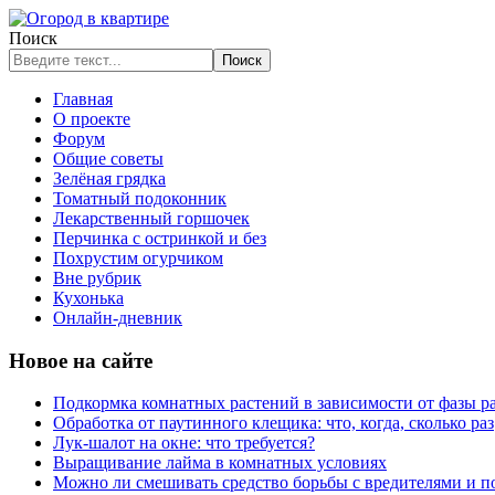
Поиск
Поиск
Главная
О проекте
Форум
Общие советы
Зелёная грядка
Томатный подоконник
Лекарственный горшочек
Перчинка с остринкой и без
Похрустим огурчиком
Вне рубрик
Кухонька
Онлайн-дневник
Новое на сайте
Подкормка комнатных растений в зависимости от фазы р
Обработка от паутинного клещика: что, когда, сколько раз
Лук-шалот на окне: что требуется?
Выращивание лайма в комнатных условиях
Можно ли смешивать средство борьбы с вредителями и п