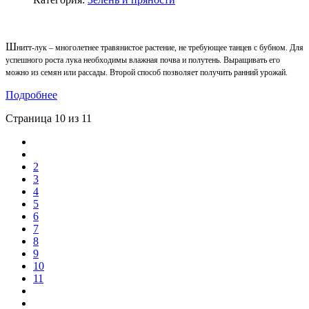
Ш
нитт-лук – многолетнее травянистое растение, не требующее танцев с бубном. Для
успешного роста лука необходимы влажная почва и полутень. Выращивать его
можно из семян или рассады. Второй способ позволяет получить ранний урожай.
Подробнее
Страница 10 из 11
2
3
4
5
6
7
8
9
10
11