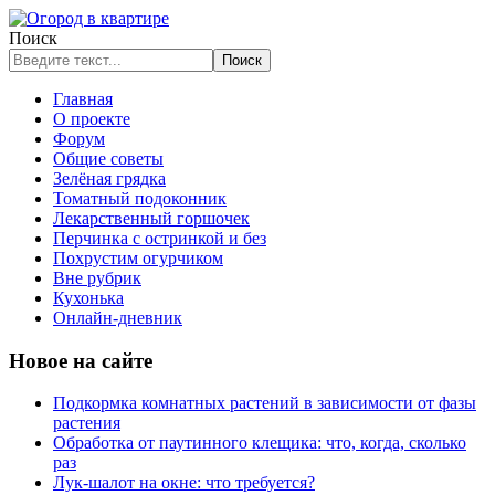
Поиск
Поиск
Главная
О проекте
Форум
Общие советы
Зелёная грядка
Томатный подоконник
Лекарственный горшочек
Перчинка с остринкой и без
Похрустим огурчиком
Вне рубрик
Кухонька
Онлайн-дневник
Новое на сайте
Подкормка комнатных растений в зависимости от фазы
растения
Обработка от паутинного клещика: что, когда, сколько
раз
Лук-шалот на окне: что требуется?