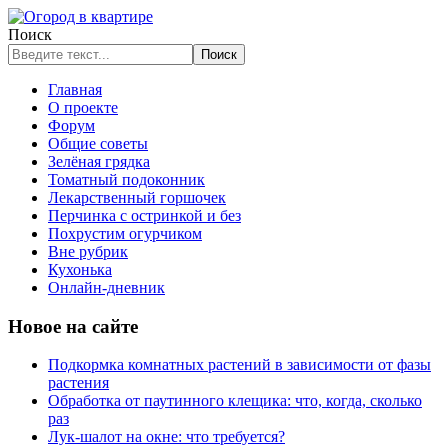
Поиск
Поиск
Главная
О проекте
Форум
Общие советы
Зелёная грядка
Томатный подоконник
Лекарственный горшочек
Перчинка с остринкой и без
Похрустим огурчиком
Вне рубрик
Кухонька
Онлайн-дневник
Новое на сайте
Подкормка комнатных растений в зависимости от фазы
растения
Обработка от паутинного клещика: что, когда, сколько
раз
Лук-шалот на окне: что требуется?