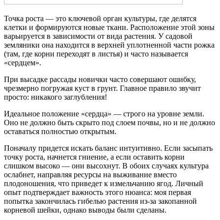
Точка роста — это ключевой орган культуры, где делятся
клетки и формируются новые ткани. Расположение этой зоны
варьируется в зависимости от вида растения. У садовой
земляники она находится в верхней уплотненной части рожка
(там, где корни переходят в листья) и часто называется
«сердцем».
При высадке рассады новички часто совершают ошибку,
чрезмерно погружая куст в грунт. Главное правило звучит
просто: никакого заглубления!
Идеальное положение «сердца» — строго на уровне земли.
Оно не должно быть скрыто под слоем почвы, но и не должно
оставаться полностью открытым.
Поначалу придется искать баланс интуитивно. Если засыпать
точку роста, начнется гниение, а если оставить корни
слишком высоко — они высохнут. В обоих случаях культура
ослабнет, направляя ресурсы на выживание вместо
плодоношения, что приведет к измельчанию ягод. Личный
опыт подтверждает важность этого нюанса: моя первая
попытка закончилась гибелью растения из-за закопанной
корневой шейки, однако выводы были сделаны.