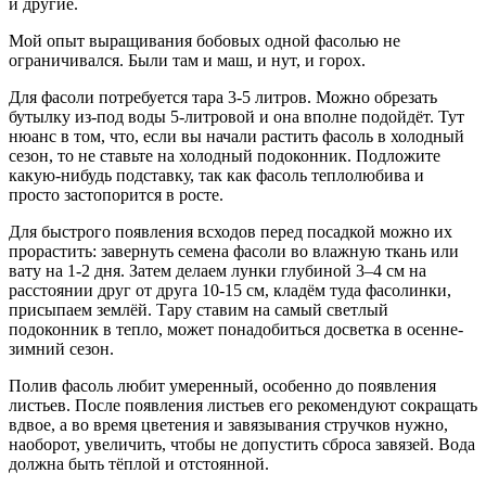
и другие.
Мой опыт выращивания бобовых одной фасолью не
ограничивался. Были там и маш, и нут, и горох.
Для фасоли потребуется тара 3-5 литров. Можно обрезать
бутылку из-под воды 5-литровой и она вполне подойдёт. Тут
нюанс в том, что, если вы начали растить фасоль в холодный
сезон, то не ставьте на холодный подоконник. Подложите
какую-нибудь подставку, так как фасоль теплолюбива и
просто застопорится в росте.
Для быстрого появления всходов перед посадкой можно их
прорастить: завернуть семена фасоли во влажную ткань или
вату на 1-2 дня. Затем делаем лунки глубиной 3–4 см на
расстоянии друг от друга 10-15 см, кладём туда фасолинки,
присыпаем землёй. Тару ставим на самый светлый
подоконник в тепло, может понадобиться досветка в осенне-
зимний сезон.
Полив фасоль любит умеренный, особенно до появления
листьев. После появления листьев его рекомендуют сокращать
вдвое, а во время цветения и завязывания стручков нужно,
наоборот, увеличить, чтобы не допустить сброса завязей. Вода
должна быть тёплой и отстоянной.