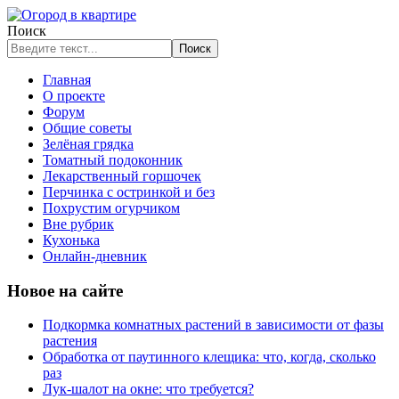
Поиск
Поиск
Главная
О проекте
Форум
Общие советы
Зелёная грядка
Томатный подоконник
Лекарственный горшочек
Перчинка с остринкой и без
Похрустим огурчиком
Вне рубрик
Кухонька
Онлайн-дневник
Новое на сайте
Подкормка комнатных растений в зависимости от фазы
растения
Обработка от паутинного клещика: что, когда, сколько
раз
Лук-шалот на окне: что требуется?