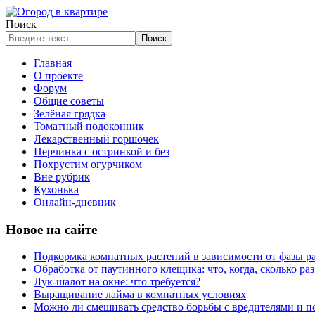
Поиск
Поиск
Главная
О проекте
Форум
Общие советы
Зелёная грядка
Томатный подоконник
Лекарственный горшочек
Перчинка с остринкой и без
Похрустим огурчиком
Вне рубрик
Кухонька
Онлайн-дневник
Новое на сайте
Подкормка комнатных растений в зависимости от фазы р
Обработка от паутинного клещика: что, когда, сколько раз
Лук-шалот на окне: что требуется?
Выращивание лайма в комнатных условиях
Можно ли смешивать средство борьбы с вредителями и п