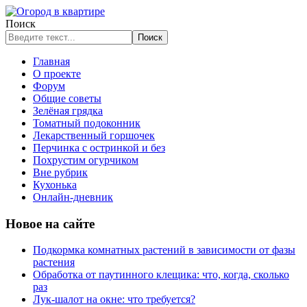
Поиск
Поиск
Главная
О проекте
Форум
Общие советы
Зелёная грядка
Томатный подоконник
Лекарственный горшочек
Перчинка с остринкой и без
Похрустим огурчиком
Вне рубрик
Кухонька
Онлайн-дневник
Новое на сайте
Подкормка комнатных растений в зависимости от фазы
растения
Обработка от паутинного клещика: что, когда, сколько
раз
Лук-шалот на окне: что требуется?